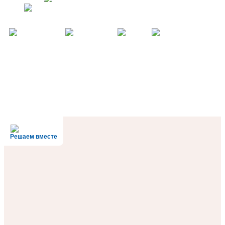
Решаем вместе